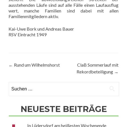
ausstehenden Läufe sind auf alle Fälle einen Laufausflug
wert, manche Familien sind dabei mit allen
Familienmitgliedern aktiv.
Kai-Uwe Bork und Andreas Bauer
RSV Eintracht 1949
Beitragsnavigation
←
Rund um Wilhelmshorst
ClaB Sommerlauf mit
Rekordbeteiligung
→
Suchen
nach:
NEUESTE BEITRÄGE
In Lüdersdorf am heißesten Wochenende