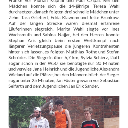
Franke vor Florian Kuphal und Paul Czipai. Bei den
Mädchen konnte sich die 14-jährige Teresa Wahl
durchsetzen, danach folgten drei schnelle Mädchen unter
Zehn: Tara Griebert, Edda Klawonn und Jette Brunkow.
Auf der langen Strecke waren diesmal erfahrene
LäuferInnen siegreich. Marita Wahl siegte vor Ines
Wachsmuth und Sabina Najjar, bei den Herren konnte
Stephan Aris gleich beim ersten Wettkampf nach
längerer Verletzungspause die jüngeren Kontrahenten
hinter sich lassen, es folgten Matthias Rothe und Stefan
Schröder. Die Siegerin über 6,7 km, Sylvia Schierz, läuft
sogar schon in der W50, sie benötigte nur 30 Minuten
und verwies Jana Heinrich und die Jugendliche Alexandra
Wieland auf die Plätze, bei den Männern blieb der Sieger
sogar unter 25 Minuten, Jan Föster gewann vor Sebastian
Seifarth und dem Jugendlichen Jan Erik Sander.