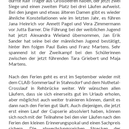
dürfte Ralf Träger aus Großbeeren haben, der jetzt zwei
Siege und einen zweiten Platz bei drei Läufen aufweist.
Bei den jungen und etwas älteren Damen gibt es wieder
ähnliche Konstellationen wie im letzten Jahr, es führen
Jana Heinrich vor Annett Pagel und Vera Zimmermann
vor Jutta Barner. Die Führung bei der weiblichen Jugend
hat jetzt Alexandra Wieland übernommen, Jan Erik
Sander hat seine bei der männlichen Jugend bestätigt,
hinter ihm folgen Paul Bales und Franz Martens. Sehr
spannend ist der Zweikampf bei den Schülerinnen
zwischen der jetzt führenden Tara Griebert und Maja
Martens.
Nach den Ferien geht es erst im September wieder mit
dem CLAB-Sommerlauf in Stahnsdorf und dem Nuthetal-
Crosslauf in Rehbrücke weiter. Wir wünschen allen
Läufern, dass sie sich einerseits gut im Urlaub erholen,
aber möglichst auch weiter trainieren können, damit es
dann nach den Ferien gut läuft. Auch diejenigen, die jetzt
erst einen Lauf der Cupserie absolviert haben, können
sich noch mit der Teilnahme bei den vier Läufen nach den
Ferien den kleinen Erinnerungspokal und einen Sachpreis
sichern. Die abwechslungsreichen Strecken der