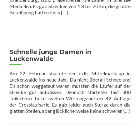
Medaillen. Es gab Strecken von 1,8 bis 20 km, die größte
Read
Beteiligung hatten die 5
[…]
more
about
23.
Osterlauf
in
Deetz
Schnelle junge Damen in
Luckenwalde
Am 22. Februar startete der e.dis Mittelmarkcup in
Luckenwalde ins neue Jahr. Da nicht überall Schnee und
Eis schon weggetaut waren, mussten die Läufer auf der
Strecke gut aufpassen. Dennoch starteten fast 300
Teilnehmer beim zweiten Wertungslauf der 42. Auflage
der Crosslaufserie. Es gab leider auch Stürze durch die
Read
glatten Stellen, aber glücklicherweise keine schweren
[…]
more
about
Schnell
junge