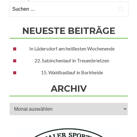
in
Suchen
Dahlewitz
nach:
NEUESTE BEITRÄGE
In Lüdersdorf am heißesten Wochenende
22. Sabinchenlauf in Treuenbrietzen
15. Waldbadlauf in Borkheide
ARCHIV
Archiv