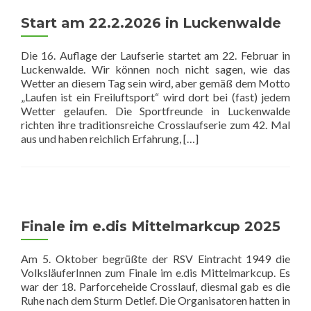
Damen
in
Start am 22.2.2026 in Luckenwalde
Lucken
Die 16. Auflage der Laufserie startet am 22. Februar in
Luckenwalde. Wir können noch nicht sagen, wie das
Wetter an diesem Tag sein wird, aber gemäß dem Motto
„Laufen ist ein Freiluftsport“ wird dort bei (fast) jedem
Wetter gelaufen. Die Sportfreunde in Luckenwalde
richten ihre traditionsreiche Crosslaufserie zum 42. Mal
Read
aus und haben reichlich Erfahrung,
[…]
more
about
Start
am
22.2.2026
in
Finale im e.dis Mittelmarkcup 2025
Luckenwalde
Am 5. Oktober begrüßte der RSV Eintracht 1949 die
VolksläuferInnen zum Finale im e.dis Mittelmarkcup. Es
war der 18. Parforceheide Crosslauf, diesmal gab es die
Ruhe nach dem Sturm Detlef. Die Organisatoren hatten in