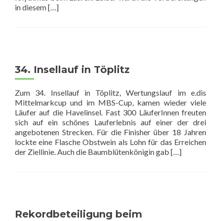
Read
in diesem
[…]
more
about
15.
Waldbadlauf
in
Borkheide
34. Insellauf in Töplitz
Zum 34. Insellauf in Töplitz, Wertungslauf im e.dis
Mittelmarkcup und im MBS-Cup, kamen wieder viele
Läufer auf die Havelinsel. Fast 300 LäuferInnen freuten
sich auf ein schönes Lauferlebnis auf einer der drei
angebotenen Strecken. Für die Finisher über 18 Jahren
lockte eine Flasche Obstwein als Lohn für das Erreichen
Read
der Ziellinie. Auch die Baumblütenkönigin gab
[…]
more
about
34.
Insellauf
in
Töplitz
Rekordbeteiligung beim