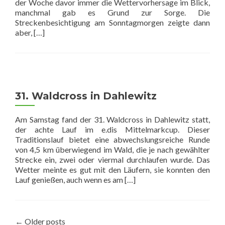
der Woche davor immer die Wettervorhersage im Blick,
manchmal gab es Grund zur Sorge. Die
Streckenbesichtigung am Sonntagmorgen zeigte dann
Read
aber,
[…]
more
about
Finale
im
e.dis
Mittelmarkcup
31. Waldcross in Dahlewitz
2025
Am Samstag fand der 31. Waldcross in Dahlewitz statt,
der achte Lauf im e.dis Mittelmarkcup. Dieser
Traditionslauf bietet eine abwechslungsreiche Runde
von 4,5 km überwiegend im Wald, die je nach gewählter
Strecke ein, zwei oder viermal durchlaufen wurde. Das
Wetter meinte es gut mit den Läufern, sie konnten den
Read
Lauf genießen, auch wenn es am
[…]
more
about
31.
Waldcross
←
Older posts