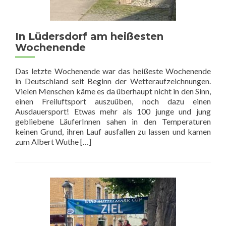
In Lüdersdorf am heißesten
Wochenende
Das letzte Wochenende war das heißeste Wochenende
in Deutschland seit Beginn der Wetteraufzeichnungen.
Vielen Menschen käme es da überhaupt nicht in den Sinn,
einen Freiluftsport auszuüben, noch dazu einen
Ausdauersport! Etwas mehr als 100 junge und jung
gebliebene LäuferInnen sahen in den Temperaturen
keinen Grund, ihren Lauf ausfallen zu lassen und kamen
Read
zum Albert Wuthe
[…]
more
about
In
Lüdersdorf
am
heißesten
Wochenende