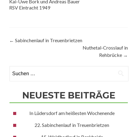
Kai-Uwe Bork und Andreas Bauer
RSV Eintracht 1949
Beitragsnavigation
←
Sabinchenlauf in Treuenbrietzen
Nuthetal-Crosslauf in
Rehbrücke
→
Suchen
nach:
NEUESTE BEITRÄGE
In Lüdersdorf am heißesten Wochenende
22. Sabinchenlauf in Treuenbrietzen
15. Waldbadlauf in Borkheide