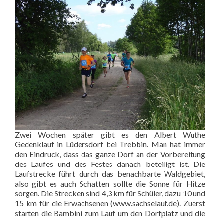
Zwei Wochen später gibt es den Albert Wuthe
Gedenklauf in Lüdersdorf bei Trebbin. Man hat immer
den Eindruck, dass das ganze Dorf an der Vorbereitung
des Laufes und des Festes danach beteiligt ist. Die
Laufstrecke führt durch das benachbarte Waldgebiet,
also gibt es auch Schatten, sollte die Sonne für Hitze
sorgen. Die Strecken sind 4,3 km für Schüler, dazu 10 und
15 km für die Erwachsenen (
www.sachselauf.de
). Zuerst
starten die Bambini zum Lauf um den Dorfplatz und die