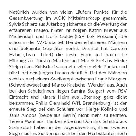
Natürlich wurden von vielen Läufern Punkte für die
Gesamtwertung im AOK Mittelmarkcup gesammelt.
Sylvia Schierz aus Jüterbog sicherte sich die Wertung der
erfahrenen Frauen, hinter ihr folgen Katrin Meyer aus
Michendorf und Doris Golde (ESV Lok Potsdam), die
schon in der W70 startet. Bei den erfahrenen Männern
sind bekannte Gesichter vorne. Diesmal hat Carsten
Hahn (Team Tibet) die beste Form und baute die
Führung vor Torsten Martens und Marek Frei aus. Heike
Steigert aus Ruhlsdorf sammelte wieder viele Punkte und
führt bei den jungen Frauen deutlich. Bei den Männern
sieht es nach einem Zweikampf zwischen Frank Morgner
(Schwielowsee) und Marco Kreische (Werder) aus. Auch
bei den Schülerinnen liegen Samira Steigert vom RSV
Eintracht und Klaara Heim aus Jüterbog ganz dicht
beisammen. Philip Cierpinski (VfL Brandenburg) ist der
erneute Sieg bei den Schülern vor Helge Kolinko und
Janis Ambos (beide aus Berlin) nicht mehr zu nehmen.
Teresa Wahl aus Blankenfelde und Dominik Schitko aus
Stahnsdorf haben in der Jugendwertung ihren zweiten
Sieg erlaufen. Sie können sich bei den Herbstläufen noch