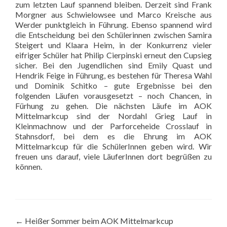
zum letzten Lauf spannend bleiben. Derzeit sind Frank
Morgner aus Schwielowsee und Marco Kreische aus
Werder punktgleich in Führung. Ebenso spannend wird
die Entscheidung bei den Schülerinnen zwischen Samira
Steigert und Klaara Heim, in der Konkurrenz vieler
eifriger Schüler hat Philip Cierpinski erneut den Cupsieg
sicher. Bei den Jugendlichen sind Emily Quast und
Hendrik Feige in Führung, es bestehen für Theresa Wahl
und Dominik Schitko – gute Ergebnisse bei den
folgenden Läufen vorausgesetzt – noch Chancen, in
Fürhung zu gehen. Die nächsten Läufe im AOK
Mittelmarkcup sind der Nordahl Grieg Lauf in
Kleinmachnow und der Parforceheide Crosslauf in
Stahnsdorf, bei dem es die Ehrung im AOK
Mittelmarkcup für die SchülerInnen geben wird. Wir
freuen uns darauf, viele LäuferInnen dort begrüßen zu
können.
Beitragsnavigation
←
Heißer Sommer beim AOK Mittelmarkcup