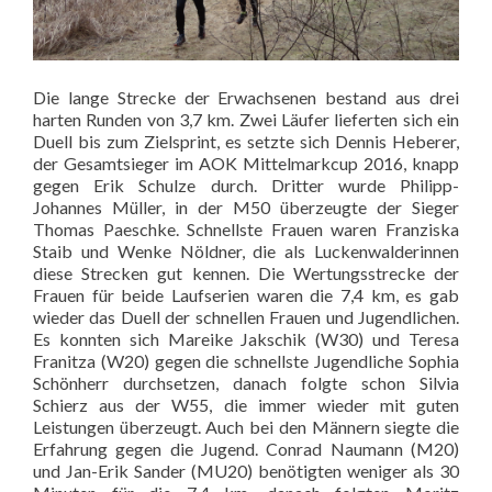
Die lange Strecke der Erwachsenen bestand aus drei
harten Runden von 3,7 km. Zwei Läufer lieferten sich ein
Duell bis zum Zielsprint, es setzte sich Dennis Heberer,
der Gesamtsieger im AOK Mittelmarkcup 2016, knapp
gegen Erik Schulze durch. Dritter wurde Philipp-
Johannes Müller, in der M50 überzeugte der Sieger
Thomas Paeschke. Schnellste Frauen waren Franziska
Staib und Wenke Nöldner, die als Luckenwalderinnen
diese Strecken gut kennen. Die Wertungsstrecke der
Frauen für beide Laufserien waren die 7,4 km, es gab
wieder das Duell der schnellen Frauen und Jugendlichen.
Es konnten sich Mareike Jakschik (W30) und Teresa
Franitza (W20) gegen die schnellste Jugendliche Sophia
Schönherr durchsetzen, danach folgte schon Silvia
Schierz aus der W55, die immer wieder mit guten
Leistungen überzeugt. Auch bei den Männern siegte die
Erfahrung gegen die Jugend. Conrad Naumann (M20)
und Jan-Erik Sander (MU20) benötigten weniger als 30