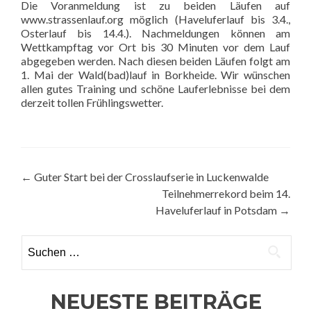
Die Voranmeldung ist zu beiden Läufen auf
www.strassenlauf.org möglich (Haveluferlauf bis 3.4.,
Osterlauf bis 14.4.). Nachmeldungen können am
Wettkampftag vor Ort bis 30 Minuten vor dem Lauf
abgegeben werden. Nach diesen beiden Läufen folgt am
1. Mai der Wald(bad)lauf in Borkheide. Wir wünschen
allen gutes Training und schöne Lauferlebnisse bei dem
derzeit tollen Frühlingswetter.
Beitragsnavigation
←
Guter Start bei der Crosslaufserie in Luckenwalde
Teilnehmerrekord beim 14.
Haveluferlauf in Potsdam
→
Suchen
nach:
NEUESTE BEITRÄGE