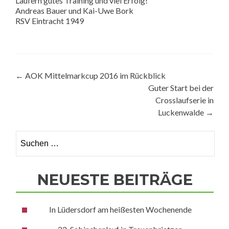
Läufern gutes Training und viel Erfolg!
Andreas Bauer und Kai-Uwe Bork
RSV Eintracht 1949
Beitragsnavigation
←
AOK Mittelmarkcup 2016 im Rückblick
Guter Start bei der
Crosslaufserie in
Luckenwalde
→
Suchen
nach:
NEUESTE BEITRÄGE
In Lüdersdorf am heißesten Wochenende