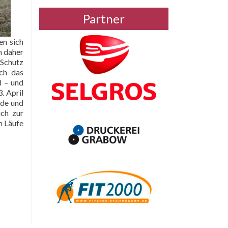
Partner
en sich
n daher
 Schutz
ch das
d – und
. April
.de
und
ch zur
n Läufe