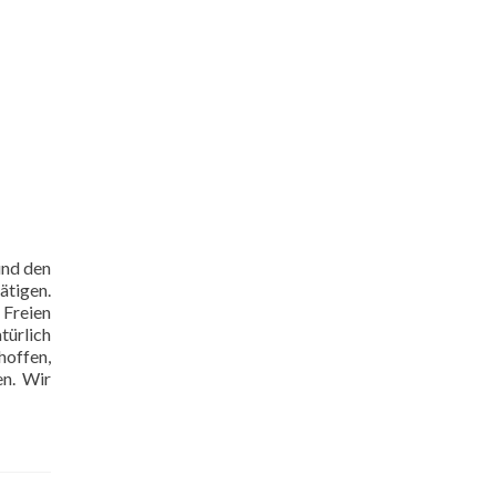
und den
ätigen.
 Freien
türlich
hoffen,
en. Wir