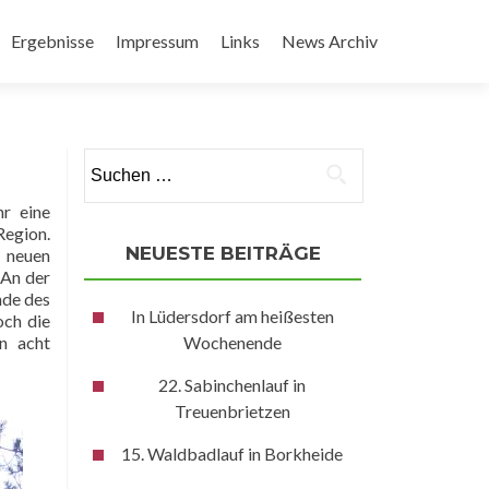
Ergebnisse
Impressum
Links
News Archiv
Suchen
nach:
hr eine
Region.
NEUESTE BEITRÄGE
n neuen
. An der
nde des
In Lüdersdorf am heißesten
och die
n acht
Wochenende
22. Sabinchenlauf in
Treuenbrietzen
15. Waldbadlauf in Borkheide