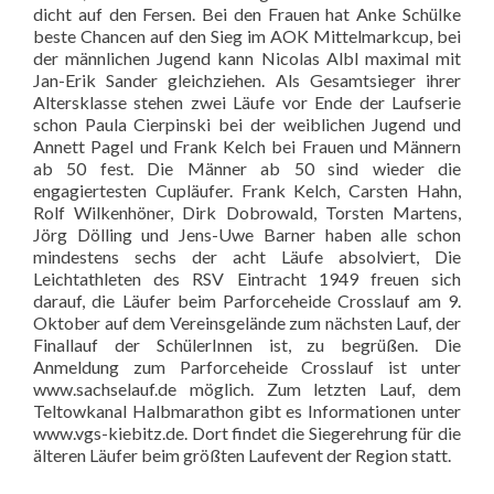
dicht auf den Fersen. Bei den Frauen hat Anke Schülke
beste Chancen auf den Sieg im AOK Mittelmarkcup, bei
der männlichen Jugend kann Nicolas Albl maximal mit
Jan-Erik Sander gleichziehen. Als Gesamtsieger ihrer
Altersklasse stehen zwei Läufe vor Ende der Laufserie
schon Paula Cierpinski bei der weiblichen Jugend und
Annett Pagel und Frank Kelch bei Frauen und Männern
ab 50 fest. Die Männer ab 50 sind wieder die
engagiertesten Cupläufer. Frank Kelch, Carsten Hahn,
Rolf Wilkenhöner, Dirk Dobrowald, Torsten Martens,
Jörg Dölling und Jens-Uwe Barner haben alle schon
mindestens sechs der acht Läufe absolviert, Die
Leichtathleten des RSV Eintracht 1949 freuen sich
darauf, die Läufer beim Parforceheide Crosslauf am 9.
Oktober auf dem Vereinsgelände zum nächsten Lauf, der
Finallauf der SchülerInnen ist, zu begrüßen. Die
Anmeldung zum Parforceheide Crosslauf ist unter
www.sachselauf.de möglich. Zum letzten Lauf, dem
Teltowkanal Halbmarathon gibt es Informationen unter
www.vgs-kiebitz.de. Dort findet die Siegerehrung für die
älteren Läufer beim größten Laufevent der Region statt.