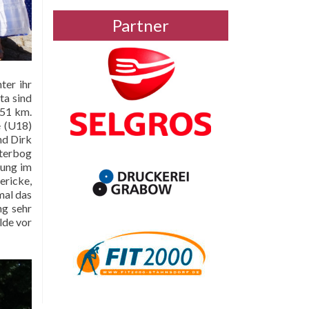
Partner
ter ihr
ta sind
 51 km.
e (U18)
nd Dirk
üterbog
rung im
ericke,
mal das
ng sehr
lde vor