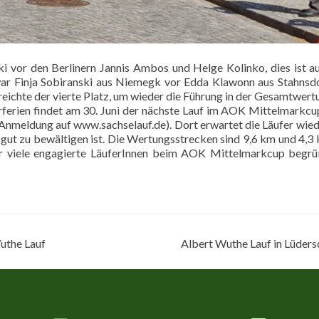
ski vor den Berlinern Jannis Ambos und Helge Kolinko, dies ist a
 war Finja Sobiranski aus Niemegk vor Edda Klawonn aus Stahnsd
 reichte der vierte Platz, um wieder die Führung in der Gesamtwert
erien findet am 30. Juni der nächste Lauf im AOK Mittelmarkcup
 (Anmeldung auf www.sachselauf.de). Dort erwartet die Läufer wied
gut zu bewältigen ist. Die Wertungsstrecken sind 9,6 km und 4,3 
eder viele engagierte LäuferInnen beim AOK Mittelmarkcup begr
Wuthe Lauf
Albert Wuthe Lauf in Lüder