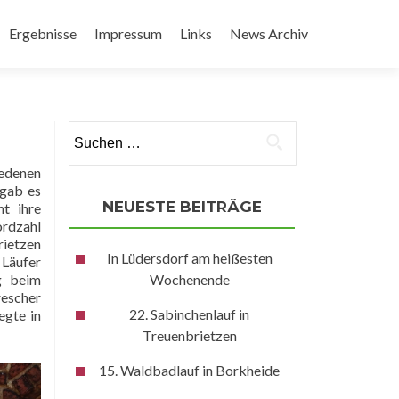
Ergebnisse
Impressum
Links
News Archiv
Suchen
nach:
edenen
 gab es
NEUESTE BEITRÄGE
t ihre
ordzahl
rietzen
In Lüdersdorf am heißesten
 Läufer
ng beim
Wochenende
rescher
22. Sabinchenlauf in
egte in
Treuenbrietzen
15. Waldbadlauf in Borkheide