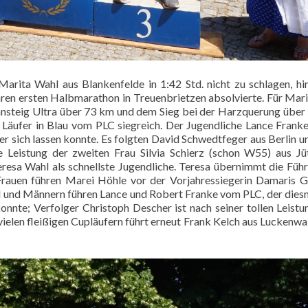
arita Wahl aus Blankenfelde in 1:42 Std. nicht zu schlagen, hin
hren ersten Halbmarathon in Treuenbrietzen absolvierte. Für Mari
nnsteig Ultra über 73 km und dem Sieg bei der Harzquerung über
 Läufer in Blau vom PLC siegreich. Der Jugendliche Lance Frank
er sich lassen konnte. Es folgten David Schwedtfeger aus Berlin u
ie Leistung der zweiten Frau Silvia Schierz (schon W55) aus J
Teresa Wahl als schnellste Jugendliche. Teresa übernimmt die Füh
auen führen Marei Höhle vor der Vorjahressiegerin Damaris G
end und Männern führen Lance und Robert Franke vom PLC, der dies
onnte; Verfolger Christoph Descher ist nach seiner tollen Leistu
ielen fleißigen Cupläufern führt erneut Frank Kelch aus Luckenwa