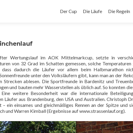
Zum
Inhalt
Der Cup
Die Läufe
Die Regeln
springen
inchenlauf
nfter Wertungslauf im AOK Mittelmarkcup, setzte in verschi
uren von 32 Grad im Schatten gemessen, solche Temperaturen
, dass dadurch die Läufer vor allem beim Halbmarathon nich
e Sonnenfreunde unter den Volksläufern gibt, kann man an der Rek
n Strecken ablesen. Die Sportfreunde in Bardenitz und Treuenb
gen und bauten mehr Wasserstellen als üblich auf. So konnten die
. Eine weitere Besonderheit war die internationale Beteiligu
n Läufer aus Brandenburg, den USA und Australien. Christoph D
 – ein einsames und gleichmäßiges Rennen an der Spitze und si
h und Warren Kimball (Ergebnisse auf www.strassenlauf.org).