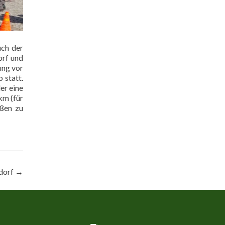
uch der
orf und
ung vor
 statt.
er eine
km (für
üßen zu
sdorf
→