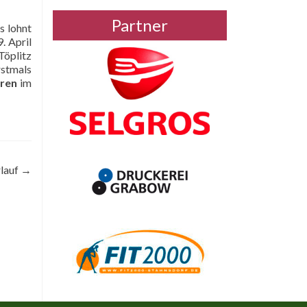
Partner
s lohnt
. April
Töplitz
rstmals
hren
im
rlauf
→