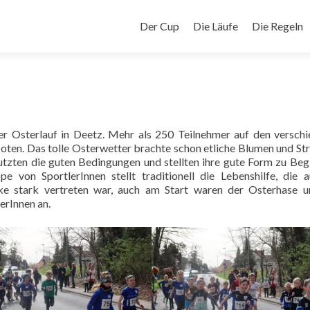
Zum
Inhalt
Der Cup
Die Läufe
Die Regeln
springen
er Osterlauf in Deetz. Mehr als 250 Teilnehmer auf den versch
en. Das tolle Osterwetter brachte schon etliche Blumen und St
utzten die guten Bedingungen und stellten ihre gute Form zu Beg
e von SportlerInnen stellt traditionell die Lebenshilfe, die 
ke stark vertreten war, auch am Start waren der Osterhase 
erInnen an.