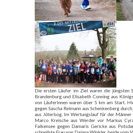
Die ersten Läufer im Ziel waren die jüngsten 
Brandenburg und Elisabeth Conning aus Königs
von LäuferInnen waren über 5 km am Start. Hi
gegen Sascha Reimann aus Schenkenberg durch. D
aus Jüterbog. Im Wertungslauf für der Männer 
Marco Kreische aus Werder vor Markus Cyran
Falkensee gegen Damaris Gericke aus Potsda
schnellste Frau war Dajana Winkler, beide vom 