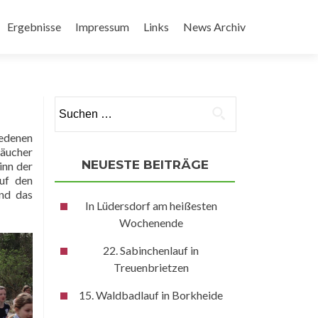
Ergebnisse
Impressum
Links
News Archiv
Suchen
nach:
iedenen
räucher
NEUESTE BEITRÄGE
inn der
auf den
und das
In Lüdersdorf am heißesten
Wochenende
22. Sabinchenlauf in
Treuenbrietzen
15. Waldbadlauf in Borkheide