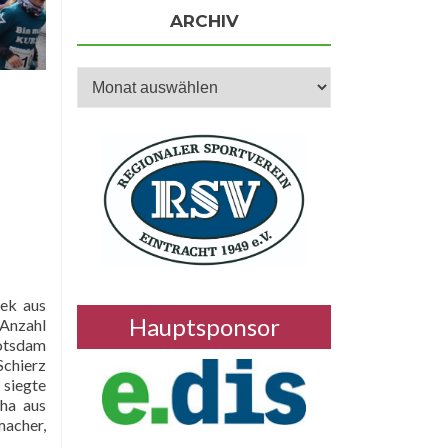
ARCHIV
Archiv
hek aus
Hauptsponsor
 Anzahl
Potsdam
Schierz
 siegte
ha aus
acher,