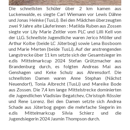
Die schnellsten Schüler über 2 km kamen aus
Luckenwalde, es siegte Carl Wiemann vor Lewis Dähne
und Jonas Heinke (TusLi). Bei den Mädchen überzeugten
zwei 9 Jahre alte Läuferinnen : Matilda Ruben aus Zossen
siegte vor Lily Marie Zeitler vom PLC und Lilli Kell von
der LLG. Schnellste Jugendliche waren Jerico Möller und
Arthur Kolbe (beide LC Jüterbog) sowie Lena Bosboom
und Marie Merten (beide TusLi). Auf der anstrengenden
Langstrecke über 11 km setzte sich der Gesamtsieger im
e.dis Mittelmarkcup 2024 Stefan Grützmacher aus
Brandenburg durch, es folgten Andreas Mai aus
Genshagen und Keke Schulz aus Ahrensdorf. Die
schnellsten Damen waren Anne Stephan (Nächst
Neuendorf), Tonia Albrecht (TusLi) und Mareike Bode
aus Zossen. Die 7,4 km lange Mittelstrecke dominierten
die Jugendlichen Vladislav Begatchev, Christoph Rössler
und Rene Lorenz. Bei den Damen setzte sich Andrea
Schade aus Jüterbog gegen die mehrfache Siegerin im
e.dis Mittelmarkcup Silvia Schierz und die
Jugendsiegerin 2024 Jasmin Thompson durch.