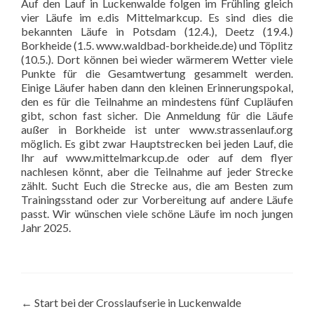
Auf den Lauf in Luckenwalde folgen im Frühling gleich
vier Läufe im e.dis Mittelmarkcup. Es sind dies die
bekannten Läufe in Potsdam (12.4.), Deetz (19.4.)
Borkheide (1.5. www.waldbad-borkheide.de) und Töplitz
(10.5.). Dort können bei wieder wärmerem Wetter viele
Punkte für die Gesamtwertung gesammelt werden.
Einige Läufer haben dann den kleinen Erinnerungspokal,
den es für die Teilnahme an mindestens fünf Cupläufen
gibt, schon fast sicher. Die Anmeldung für die Läufe
außer in Borkheide ist unter
www.strassenlauf.org
möglich. Es gibt zwar Hauptstrecken bei jeden Lauf, die
Ihr auf
www.mittelmarkcup.de
oder auf dem flyer
nachlesen könnt, aber die Teilnahme auf jeder Strecke
zählt. Sucht Euch die Strecke aus, die am Besten zum
Trainingsstand oder zur Vorbereitung auf andere Läufe
passt. Wir wünschen viele schöne Läufe im noch jungen
Jahr 2025.
Beitragsnavigation
←
Start bei der Crosslaufserie in Luckenwalde