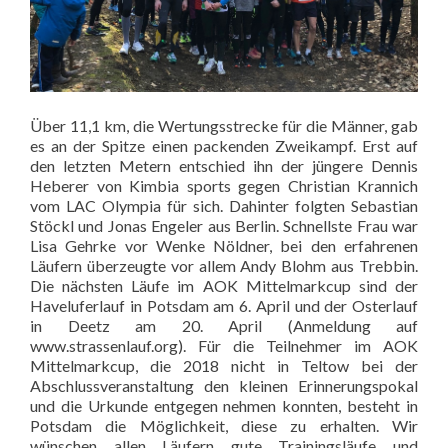
Über 11,1 km, die Wertungsstrecke für die Männer, gab
es an der Spitze einen packenden Zweikampf. Erst auf
den letzten Metern entschied ihn der jüngere Dennis
Heberer von Kimbia sports gegen Christian Krannich
vom LAC Olympia für sich. Dahinter folgten Sebastian
Stöckl und Jonas Engeler aus Berlin. Schnellste Frau war
Lisa Gehrke vor Wenke Nöldner, bei den erfahrenen
Läufern überzeugte vor allem Andy Blohm aus Trebbin.
Die nächsten Läufe im AOK Mittelmarkcup sind der
Haveluferlauf in Potsdam am 6. April und der Osterlauf
in Deetz am 20. April (Anmeldung auf
www.strassenlauf.org). Für die Teilnehmer im AOK
Mittelmarkcup, die 2018 nicht in Teltow bei der
Abschlussveranstaltung den kleinen Erinnerungspokal
und die Urkunde entgegen nehmen konnten, besteht in
Potsdam die Möglichkeit, diese zu erhalten. Wir
wünschen allen Läufern gute Trainingsläufe und