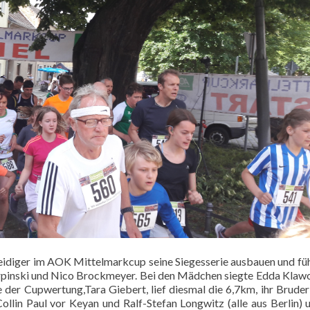
teidiger im AOK Mittelmarkcup seine Siegesserie ausbauen und füh
Cierpinski und Nico Brockmeyer. Bei den Mädchen siegte Edda Klaw
der Cupwertung,Tara Giebert, lief diesmal die 6,7km, ihr Brude
ollin Paul vor Keyan und Ralf-Stefan Longwitz (alle aus Berlin) 