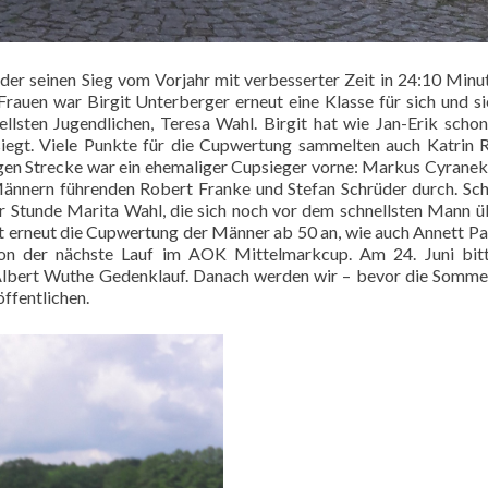
der seinen Sieg vom Vorjahr mit verbesserter Zeit in 24:10 Minu
auen war Birgit Unterberger erneut eine Klasse für sich und si
llsten Jugendlichen, Teresa Wahl. Birgit hat wie Jan-Erik schon
t. Viele Punkte für die Cupwertung sammelten auch Katrin R
gen Strecke war ein ehemaliger Cupsieger vorne: Markus Cyranek
Männern führenden Robert Franke und Stefan Schrüder durch. Sch
er Stunde Marita Wahl, die sich noch vor dem schnellsten Mann ü
rt erneut die Cupwertung der Männer ab 50 an, wie auch Annett Pa
on der nächste Lauf im AOK Mittelmarkcup. Am 24. Juni bitt
Albert Wuthe Gedenklauf. Danach werden wir – bevor die Somm
ffentlichen.