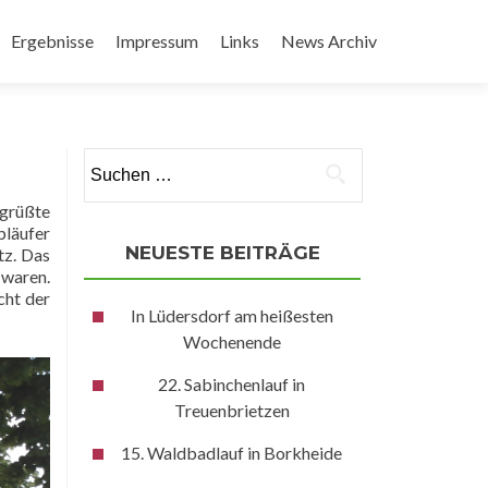
Ergebnisse
Impressum
Links
News Archiv
Suchen
nach:
egrüßte
pläufer
NEUESTE BEITRÄGE
tz. Das
waren.
cht der
In Lüdersdorf am heißesten
Wochenende
22. Sabinchenlauf in
Treuenbrietzen
15. Waldbadlauf in Borkheide