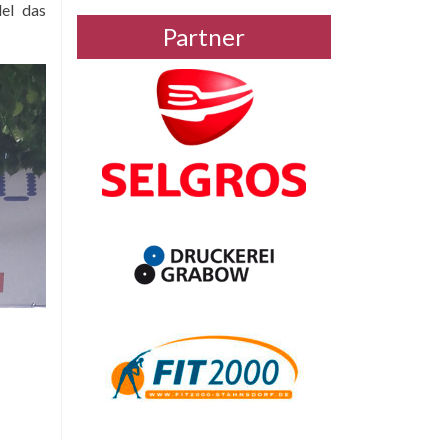
del das
Partner