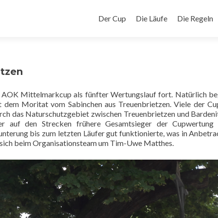
Zum
Inhalt
Der Cup
Die Läufe
Die Regeln
springen
etzen
n AOK Mittelmarkcup als fünfter Wertungslauf fort. Natürlich b
it dem Moritat vom Sabinchen aus Treuenbrietzen. Viele der Cu
urch das Naturschutzgebiet zwischen Treuenbrietzen und Bardeni
ger auf den Strecken frühere Gesamtsieger der Cupwertung 
terung bis zum letzten Läufer gut funktionierte, was in Anbetra
n sich beim Organisationsteam um Tim-Uwe Matthes.