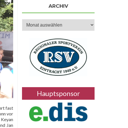
ARCHIV
Archiv
Hauptsponsor
rt fast
onn vor
r Keyan
und Jan