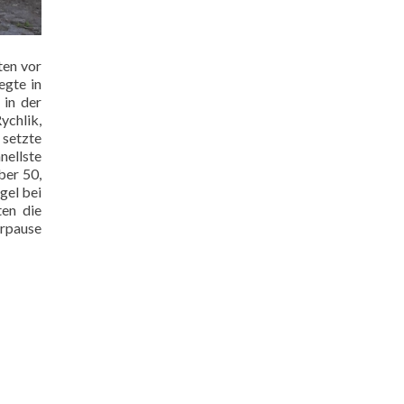
ten vor
egte in
 in der
ychlik,
 setzte
nellste
ber 50,
gel bei
en die
erpause