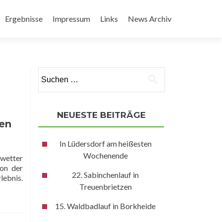
Ergebnisse
Impressum
Links
News Archiv
Suchen
nach:
NEUESTE BEITRÄGE
len
In Lüdersdorf am heißesten
Wochenende
swetter
Von der
22. Sabinchenlauf in
lebnis.
Treuenbrietzen
15. Waldbadlauf in Borkheide