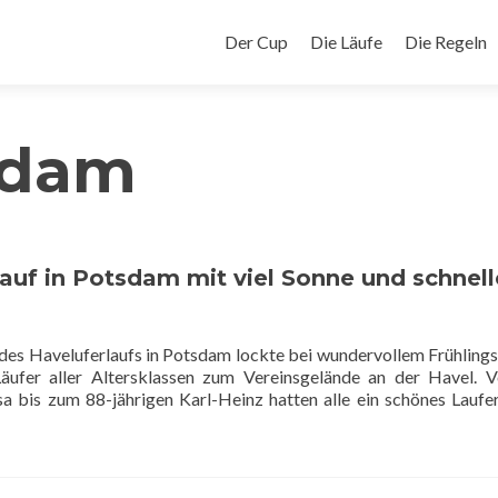
Zum
Inhalt
Der Cup
Die Läufe
Die Regeln
springen
sdam
auf in Potsdam mit viel Sonne und schnel
 des Haveluferlaufs in Potsdam lockte bei wundervollem Frühling
äufer aller Altersklassen zum Vereinsgelände an der Havel. 
isa bis zum 88-jährigen Karl-Heinz hatten alle ein schönes Laufer