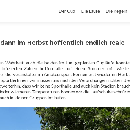
Zum
Inhalt
Der Cup
Die Läufe
Die Regeln
springen
ann im Herbst hoffentlich endlich reale
en Wahrheit, auch die beiden im Juni geplanten Cupläufe konnte
n Infizierten-Zahlen hoffen alle auf einen Sommer mit wiede
aber die Veranstalter im Amateursport können erst wieder im Herbs
le SportlerInnen, wir müssen uns nach den Verordnungen richten, di
 weiterhin, dass wir keine Sporthalle und auch kein Stadion brauc
wieder wärmeren Temperaturen können wir die Laufschuhe schnüre
auch in kleinen Gruppen loslaufen.