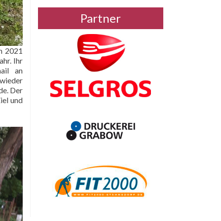
Partner
ch 2021
hr. Ihr
ail an
 wieder
de. Der
iel und