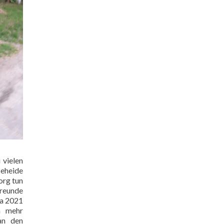
 vielen
eheide
org
tun
freunde
Da 2021
n mehr
an den