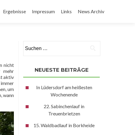
Ergebnisse
Impressum
Links
News Archiv
Suchen
nach:
n nicht
NEUESTE BEITRÄGE
r mehr
t aktiv
e immer
In Lüdersdorf am heißesten
hen, um
Wochenende
n, wann
22. Sabinchenlauf in
Treuenbrietzen
15. Waldbadlauf in Borkheide