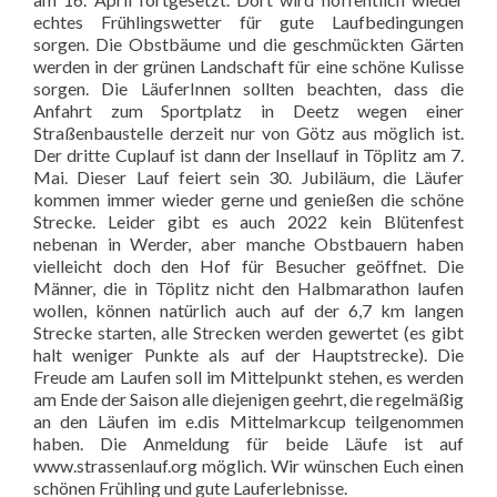
echtes Frühlingswetter für gute Laufbedingungen
sorgen. Die Obstbäume und die geschmückten Gärten
werden in der grünen Landschaft für eine schöne Kulisse
sorgen. Die LäuferInnen sollten beachten, dass die
Anfahrt zum Sportplatz in Deetz wegen einer
Straßenbaustelle derzeit nur von Götz aus möglich ist.
Der dritte Cuplauf ist dann der Insellauf in Töplitz am 7.
Mai. Dieser Lauf feiert sein 30. Jubiläum, die Läufer
kommen immer wieder gerne und genießen die schöne
Strecke. Leider gibt es auch 2022 kein Blütenfest
nebenan in Werder, aber manche Obstbauern haben
vielleicht doch den Hof für Besucher geöffnet. Die
Männer, die in Töplitz nicht den Halbmarathon laufen
wollen, können natürlich auch auf der 6,7 km langen
Strecke starten, alle Strecken werden gewertet (es gibt
halt weniger Punkte als auf der Hauptstrecke). Die
Freude am Laufen soll im Mittelpunkt stehen, es werden
am Ende der Saison alle diejenigen geehrt, die regelmäßig
an den Läufen im e.dis Mittelmarkcup teilgenommen
haben. Die Anmeldung für beide Läufe ist auf
www.strassenlauf.org möglich. Wir wünschen Euch einen
schönen Frühling und gute Lauferlebnisse.