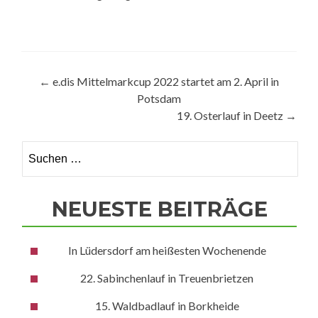
Beitragsnavigation
←
e.dis Mittelmarkcup 2022 startet am 2. April in
Potsdam
19. Osterlauf in Deetz
→
Suchen
nach:
NEUESTE BEITRÄGE
In Lüdersdorf am heißesten Wochenende
22. Sabinchenlauf in Treuenbrietzen
15. Waldbadlauf in Borkheide