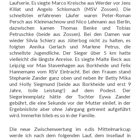
Laufserie. Es siegte Marco Kreische aus Werder vor Jens
Killat und Angelo Schlomach (MSV Zossen). Die
schnellsten erfahrenen Läufer waren Peter-Roman
Persch aus Kleinmachnow und Nico Lehmann aus Berlin,
dazwischen kamen Thomas Benke und Tobias
Petruschke (beide aus Zossen). Bei den Damen war
wieder Silvia Schierz aus Jüterbog nicht zu halten, es
folgten Annika Gerlach und Marlene Petrus, die
schnellste Jugendliche. Der Sieger über 5 km hatte
vielleicht die längste Anreise. Es siegte Malte Beck aus
Leipzig vor Max Stavenhagen aus Borkheide und Felix
Hannemann vom RSV Eintracht. Bei den Frauen stand
Stephanie Zander ganz oben und neben ihr Betty Mika
und Holly Siegmund (beide aus Borkheide und erst 9
Jahre, tolle Leistung!) auf dem Podest. Der
Siegerinnenplatz hätte der Tochter Eywa Zander
gebührt, die eine Sekunde vor der Mutter einlief, in der
Ergebnisliste aber ohne Jahrgang getrennt aufgeführt
wird. Immerhin blieb es so in der Familie.
Die neue Zwischenwertung im e.dis Mittelmarkcup
werde ich nach dem folgenden Lauf, dem Insellauf in