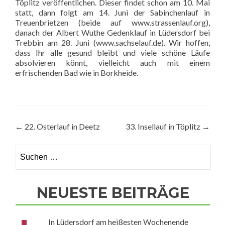
Töplitz veröffentlichen. Dieser findet schon am 10. Mai
statt, dann folgt am 14. Juni der Sabinchenlauf in
Treuenbrietzen (beide auf
www.strassenlauf.org
),
danach der Albert Wuthe Gedenklauf in Lüdersdorf bei
Trebbin am 28. Juni (
www.sachselauf.de
). Wir hoffen,
dass Ihr alle gesund bleibt und viele schöne Läufe
absolvieren könnt, vielleicht auch mit einem
erfrischenden Bad wie in Borkheide.
Beitragsnavigation
←
22. Osterlauf in Deetz
33. Insellauf in Töplitz
→
Suchen
nach:
NEUESTE BEITRÄGE
In Lüdersdorf am heißesten Wochenende